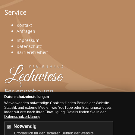
Service
Kontakt
Anfragen
Impressum
Datenschutz
Barrierefreiheit
Ferienwohnung
Datenschutzeinstellungen
Wir verwenden notwendige Cookies für den Betrieb der Website.
Der gemütliche Wohnkomfort und die Traumlage in der Nähe
Statistik und externe Medien wie YouTube oder Buchungswidgets
zahlreicher berühmter Sehenswürdigkeiten wie der
laden wir erst nach Ihrer Einwilligung. Details finden Sie in der
Wieskirche und Schloss Neuschwanstein garantieren Jung
Datenschutzerklärung
.
und Alt im Ferienhaus Lechwiese ein erholsame und
Notwendig
erlebnisreiche Ferienzeit.
Erforderlich für den sicheren Betrieb der Website.