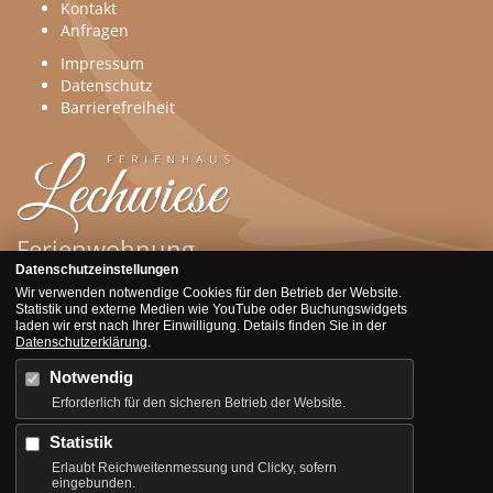
Kontakt
Anfragen
Impressum
Datenschutz
Barrierefreiheit
Ferienwohnung
Datenschutzeinstellungen
Wir verwenden notwendige Cookies für den Betrieb der Website.
Der gemütliche Wohnkomfort und die Traumlage in der Nähe
Statistik und externe Medien wie YouTube oder Buchungswidgets
zahlreicher berühmter Sehenswürdigkeiten wie der
laden wir erst nach Ihrer Einwilligung. Details finden Sie in der
Wieskirche und Schloss Neuschwanstein garantieren Jung
Datenschutzerklärung
.
und Alt im Ferienhaus Lechwiese ein erholsame und
Notwendig
erlebnisreiche Ferienzeit.
Erforderlich für den sicheren Betrieb der Website.
Kontakt
Statistik
Ferienhaus Lechwiese
Erlaubt Reichweitenmessung und Clicky, sofern
eingebunden.
Lechbrucker Str. 19